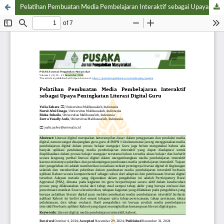
Pelatihan Pembuatan Media Pembelajaran Interaktif sebagai Upaya Peningkatan Literasi Digital Guru