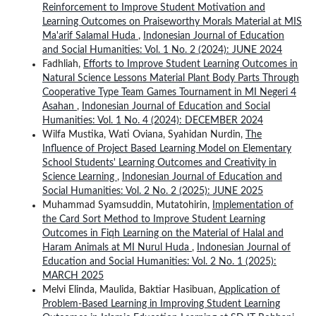
Reinforcement to Improve Student Motivation and
Learning Outcomes on Praiseworthy Morals Material at MIS
Ma'arif Salamal Huda
,
Indonesian Journal of Education
and Social Humanities: Vol. 1 No. 2 (2024): JUNE 2024
Fadhliah,
Efforts to Improve Student Learning Outcomes in
Natural Science Lessons Material Plant Body Parts Through
Cooperative Type Team Games Tournament in MI Negeri 4
Asahan
,
Indonesian Journal of Education and Social
Humanities: Vol. 1 No. 4 (2024): DECEMBER 2024
Wilfa Mustika, Wati Oviana, Syahidan Nurdin,
The
Influence of Project Based Learning Model on Elementary
School Students' Learning Outcomes and Creativity in
Science Learning
,
Indonesian Journal of Education and
Social Humanities: Vol. 2 No. 2 (2025): JUNE 2025
Muhammad Syamsuddin, Mutatohirin,
Implementation of
the Card Sort Method to Improve Student Learning
Outcomes in Fiqh Learning on the Material of Halal and
Haram Animals at MI Nurul Huda
,
Indonesian Journal of
Education and Social Humanities: Vol. 2 No. 1 (2025):
MARCH 2025
Melvi Elinda, Maulida, Baktiar Hasibuan,
Application of
Problem-Based Learning in Improving Student Learning