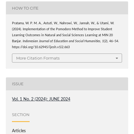
HOW TO CITE
Pratama, W. P. M. A., Astuti, W., Nahrowi, W., Jannah, W., & Utami, W.
(2024). Implementation of the Pomodoro Method to Improve Student
Learning Outcomes in Natural and Social Sciences Learning at MIN 20
Banjar.
Indonesian Journal of Education and Social Humanities
,
1
(2), 46–54.
https://doi.org/10.62945/ijesh.v1i2.663
More Citation Formats
ISSUE
Vol. 1 No. 2 (2024): JUNE 2024
SECTION
Articles