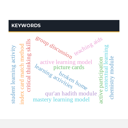
KEYWORDS
group discussion
teaching aids
critical thinking skills
index card match method
contextual learning
student learning activity
chemistry module
active participation
active learning model
learning activities
picture cards
broken home
qur'an hadith module
mastery learning model