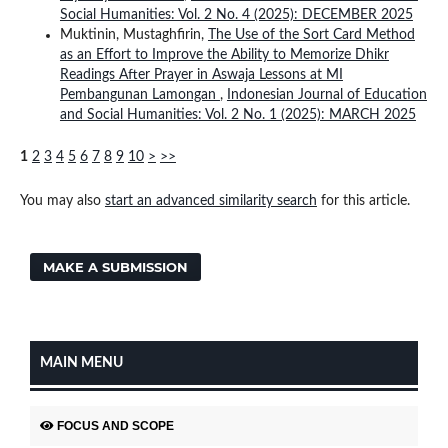
Social Humanities: Vol. 2 No. 4 (2025): DECEMBER 2025
Muktinin, Mustaghfirin,
The Use of the Sort Card Method
as an Effort to Improve the Ability to Memorize Dhikr
Readings After Prayer in Aswaja Lessons at MI
Pembangunan Lamongan
,
Indonesian Journal of Education
and Social Humanities: Vol. 2 No. 1 (2025): MARCH 2025
1
2
3
4
5
6
7
8
9
10
>
>>
You may also
start an advanced similarity search
for this article.
MAKE A SUBMISSION
MAIN MENU
FOCUS AND SCOPE