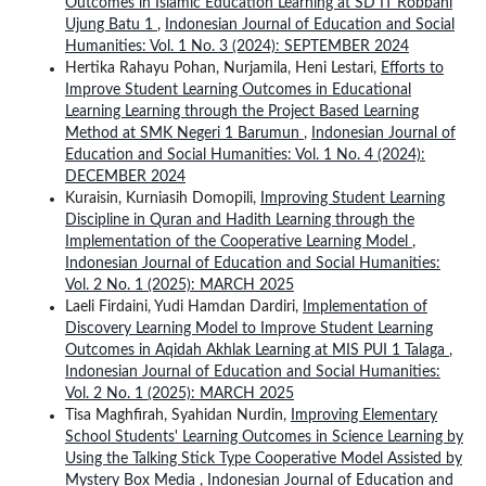
Outcomes in Islamic Education Learning at SD IT Robbani
Ujung Batu 1
,
Indonesian Journal of Education and Social
Humanities: Vol. 1 No. 3 (2024): SEPTEMBER 2024
Hertika Rahayu Pohan, Nurjamila, Heni Lestari,
Efforts to
Improve Student Learning Outcomes in Educational
Learning Learning through the Project Based Learning
Method at SMK Negeri 1 Barumun
,
Indonesian Journal of
Education and Social Humanities: Vol. 1 No. 4 (2024):
DECEMBER 2024
Kuraisin, Kurniasih Domopili,
Improving Student Learning
Discipline in Quran and Hadith Learning through the
Implementation of the Cooperative Learning Model
,
Indonesian Journal of Education and Social Humanities:
Vol. 2 No. 1 (2025): MARCH 2025
Laeli Firdaini, Yudi Hamdan Dardiri,
Implementation of
Discovery Learning Model to Improve Student Learning
Outcomes in Aqidah Akhlak Learning at MIS PUI 1 Talaga
,
Indonesian Journal of Education and Social Humanities:
Vol. 2 No. 1 (2025): MARCH 2025
Tisa Maghfirah, Syahidan Nurdin,
Improving Elementary
School Students' Learning Outcomes in Science Learning by
Using the Talking Stick Type Cooperative Model Assisted by
Mystery Box Media
,
Indonesian Journal of Education and