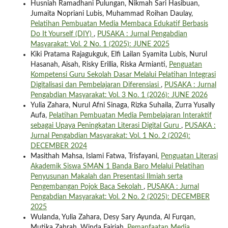
Husniah Ramadhani Pulungan, Nikmah Sari Hasibuan,
Jumaita Nopriani Lubis, Muhammad Roihan Daulay,
Pelatihan Pembuatan Media Membaca Edukatif Berbasis
Do It Yourself (DIY)
,
PUSAKA : Jurnal Pengabdian
Masyarakat: Vol. 2 No. 1 (2025): JUNE 2025
Kiki Pratama Rajagukguk, Elfi Lailan Syamita Lubis, Nurul
Hasanah, Aisah, Risky Erillia, Riska Armianti,
Penguatan
Kompetensi Guru Sekolah Dasar Melalui Pelatihan Integrasi
Digitalisasi dan Pembelajaran Diferensiasi
,
PUSAKA : Jurnal
Pengabdian Masyarakat: Vol. 3 No. 1 (2026): JUNE 2026
Yulia Zahara, Nurul Afni Sinaga, Rizka Suhaila, Zurra Yusally
Aufa,
Pelatihan Pembuatan Media Pembelajaran Interaktif
sebagai Upaya Peningkatan Literasi Digital Guru
,
PUSAKA :
Jurnal Pengabdian Masyarakat: Vol. 1 No. 2 (2024):
DECEMBER 2024
Masithah Mahsa, Islami Fatwa, Trisfayani,
Penguatan Literasi
Akademik Siswa SMAN 1 Banda Baro Melalui Pelatihan
Penyusunan Makalah dan Presentasi Ilmiah serta
Pengembangan Pojok Baca Sekolah
,
PUSAKA : Jurnal
Pengabdian Masyarakat: Vol. 2 No. 2 (2025): DECEMBER
2025
Wulanda, Yulia Zahara, Desy Sary Ayunda, Al Furqan,
Mutika Zahrah, Winda Fajriah,
Pemanfaatan Media