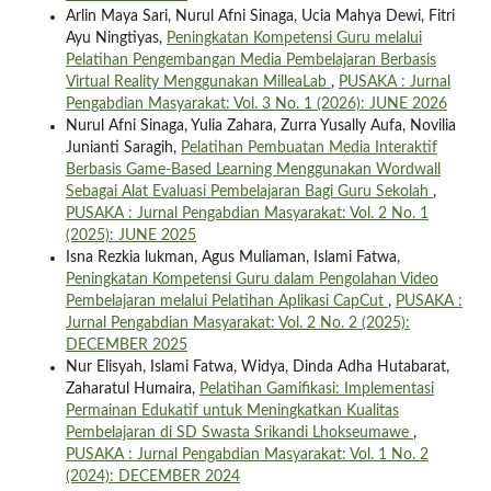
Arlin Maya Sari, Nurul Afni Sinaga, Ucia Mahya Dewi, Fitri
Ayu Ningtiyas,
Peningkatan Kompetensi Guru melalui
Pelatihan Pengembangan Media Pembelajaran Berbasis
Virtual Reality Menggunakan MilleaLab
,
PUSAKA : Jurnal
Pengabdian Masyarakat: Vol. 3 No. 1 (2026): JUNE 2026
Nurul Afni Sinaga, Yulia Zahara, Zurra Yusally Aufa, Novilia
Junianti Saragih,
Pelatihan Pembuatan Media Interaktif
Berbasis Game-Based Learning Menggunakan Wordwall
Sebagai Alat Evaluasi Pembelajaran Bagi Guru Sekolah
,
PUSAKA : Jurnal Pengabdian Masyarakat: Vol. 2 No. 1
(2025): JUNE 2025
Isna Rezkia lukman, Agus Muliaman, Islami Fatwa,
Peningkatan Kompetensi Guru dalam Pengolahan Video
Pembelajaran melalui Pelatihan Aplikasi CapCut
,
PUSAKA :
Jurnal Pengabdian Masyarakat: Vol. 2 No. 2 (2025):
DECEMBER 2025
Nur Elisyah, Islami Fatwa, Widya, Dinda Adha Hutabarat,
Zaharatul Humaira,
Pelatihan Gamifikasi: Implementasi
Permainan Edukatif untuk Meningkatkan Kualitas
Pembelajaran di SD Swasta Srikandi Lhokseumawe
,
PUSAKA : Jurnal Pengabdian Masyarakat: Vol. 1 No. 2
(2024): DECEMBER 2024