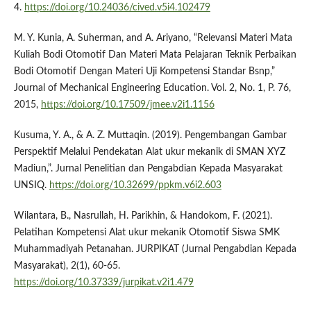
4.
https://doi.org/10.24036/cived.v5i4.102479
M. Y. Kunia, A. Suherman, and A. Ariyano, “Relevansi Materi Mata
Kuliah Bodi Otomotif Dan Materi Mata Pelajaran Teknik Perbaikan
Bodi Otomotif Dengan Materi Uji Kompetensi Standar Bsnp,”
Journal of Mechanical Engineering Education. Vol. 2, No. 1, P. 76,
2015,
https://doi.org/10.17509/jmee.v2i1.1156
Kusuma, Y. A., & A. Z. Muttaqin. (2019). Pengembangan Gambar
Perspektif Melalui Pendekatan Alat ukur mekanik di SMAN XYZ
Madiun,”. Jurnal Penelitian dan Pengabdian Kepada Masyarakat
UNSIQ.
https://doi.org/10.32699/ppkm.v6i2.603
Wilantara, B., Nasrullah, H. Parikhin, & Handokom, F. (2021).
Pelatihan Kompetensi Alat ukur mekanik Otomotif Siswa SMK
Muhammadiyah Petanahan. JURPIKAT (Jurnal Pengabdian Kepada
Masyarakat), 2(1), 60-65.
https://doi.org/10.37339/jurpikat.v2i1.479