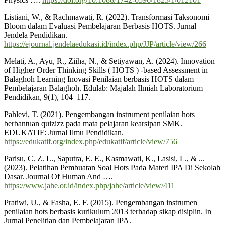
Listiani, W., & Rachmawati, R. (2022). Transformasi Taksonomi
Bloom dalam Evaluasi Pembelajaran Berbasis HOTS. Jurnal
Jendela Pendidikan.
https://ejournal.jendelaedukasi.id/index.php/JJP/article/view/266
Melati, A., Ayu, R., Ziiha, N., & Setiyawan, A. (2024). Innovation
of Higher Order Thinking Skills ( HOTS ) -based Assessment in
Balaghoh Learning Inovasi Penilaian berbasis HOTS dalam
Pembelajaran Balaghoh. Edulab: Majalah Ilmiah Laboratorium
Pendidikan, 9(1), 104–117.
Pahlevi, T. (2021). Pengembangan instrument penilaian hots
berbantuan quizizz pada mata pelajaran kearsipan SMK.
EDUKATIF: Jurnal Ilmu Pendidikan.
https://edukatif.org/index.php/edukatif/article/view/756
Parisu, C. Z. L., Saputra, E. E., Kasmawati, K., Lasisi, L., & ...
(2023). Pelatihan Pembuatan Soal Hots Pada Materi IPA Di Sekolah
Dasar. Journal Of Human And ….
https://www.jahe.or.id/index.php/jahe/article/view/411
Pratiwi, U., & Fasha, E. F. (2015). Pengembangan instrumen
penilaian hots berbasis kurikulum 2013 terhadap sikap disiplin. In
Jurnal Penelitian dan Pembelajaran IPA.