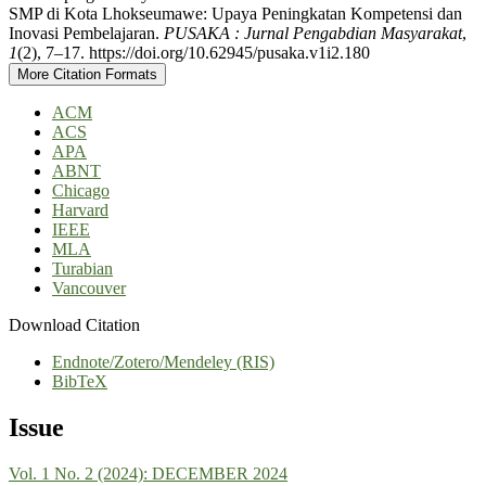
SMP di Kota Lhokseumawe: Upaya Peningkatan Kompetensi dan
Inovasi Pembelajaran.
PUSAKA : Jurnal Pengabdian Masyarakat
,
1
(2), 7–17. https://doi.org/10.62945/pusaka.v1i2.180
More Citation Formats
ACM
ACS
APA
ABNT
Chicago
Harvard
IEEE
MLA
Turabian
Vancouver
Download Citation
Endnote/Zotero/Mendeley (RIS)
BibTeX
Issue
Vol. 1 No. 2 (2024): DECEMBER 2024