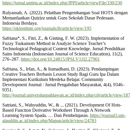
https://jurnal.untirta.ac.id/index.php/JPPI/article/viewFile/330/230
Rulyansah, A. (2022). Pelatihan Pengembangan Soal HOTS dengan
Memanfaatkan Quizizz untuk Guru Sekolah Dasar Pedesaan.
Indonesia Berdaya.
https://ukinstitute.org/journals/ib/article/view/195
Safriana*, S., Fitri, Z., & Ginting, F. W. (2023). Implementation of
Fuzzy Tsukamoto Method in Analyze Science Teacher’s
Technological Pedagogical Content Knowledge. Jurnal Pendidikan
Sains Indonesia (Indonesian Journal of Science Education), 11(2),
276–287.
https://doi.org/10.24815/JPSI.V11I2.27901
Safriana, S., Irfan, A., & Iramadhani, D. (2023). Pendampingan
Creative Teachers Berbasis Lesson Study Bagi Guru Ipa Dalam
Implementasi Kurikulum Merdeka Belajar. Community
Development Journal : Jurnal Pengabdian Masyarakat, 4(4), 9346–
9351.
http://journal.universitaspahlawan.ac.id/index.php/cdj/article/view/18
Satriani, S., Wahyuddin, W., & ... (2021). Development Of Hots-
Based Function Derivative Worksheet Through A Network
Learning System Spada. … Dan Pembelajaran.
https://journal3.uin-
alauddin.ac.id/index.php/Mapan/article/view/24783