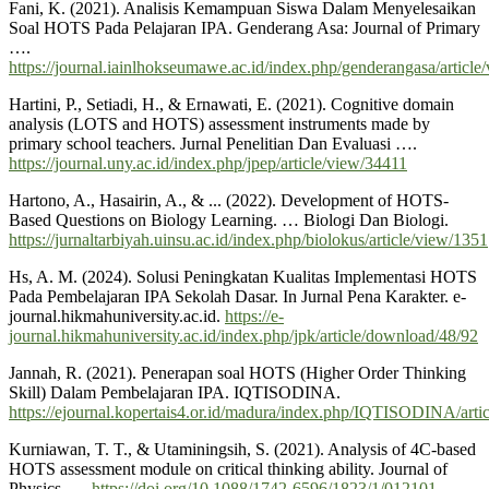
Fani, K. (2021). Analisis Kemampuan Siswa Dalam Menyelesaikan
Soal HOTS Pada Pelajaran IPA. Genderang Asa: Journal of Primary
….
https://journal.iainlhokseumawe.ac.id/index.php/genderangasa/article
Hartini, P., Setiadi, H., & Ernawati, E. (2021). Cognitive domain
analysis (LOTS and HOTS) assessment instruments made by
primary school teachers. Jurnal Penelitian Dan Evaluasi ….
https://journal.uny.ac.id/index.php/jpep/article/view/34411
Hartono, A., Hasairin, A., & ... (2022). Development of HOTS-
Based Questions on Biology Learning. … Biologi Dan Biologi.
https://jurnaltarbiyah.uinsu.ac.id/index.php/biolokus/article/view/1351
Hs, A. M. (2024). Solusi Peningkatan Kualitas Implementasi HOTS
Pada Pembelajaran IPA Sekolah Dasar. In Jurnal Pena Karakter. e-
journal.hikmahuniversity.ac.id.
https://e-
journal.hikmahuniversity.ac.id/index.php/jpk/article/download/48/92
Jannah, R. (2021). Penerapan soal HOTS (Higher Order Thinking
Skill) Dalam Pembelajaran IPA. IQTISODINA.
https://ejournal.kopertais4.or.id/madura/index.php/IQTISODINA/arti
Kurniawan, T. T., & Utaminingsih, S. (2021). Analysis of 4C-based
HOTS assessment module on critical thinking ability. Journal of
Physics ….
https://doi.org/10.1088/1742-6596/1823/1/012101