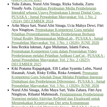
Yulia Zahara, Nurul Afni Sinaga, Rizka Suhaila, Zurra
Yusally Aufa,
Pelatihan Pembuatan Media Pembelajaran
Interaktif sebagai Upaya Peningkatan Literasi Digital Guru
,
PUSAKA : Jurnal Pengabdian Masyarakat: Vol. 1 No. 2
(2024): DECEMBER 2024
Arlin Maya Sari, Nurul Afni Sinaga, Ucia Mahya Dewi, Fitri
Ayu Ningtiyas,
Peningkatan Kompetensi Guru melalui
Pelatihan Pengembangan Media Pembelajaran Berbasis
Virtual Reality Menggunakan MilleaLab
,
PUSAKA : Jurnal
Pengabdian Masyarakat: Vol. 3 No. 1 (2026): JUNE 2026
Isna Rezkia lukman, Agus Muliaman, Islami Fatwa,
Peningkatan Kompetensi Guru dalam Pengolahan Video
Pembelajaran melalui Pelatihan Aplikasi CapCut
,
PUSAKA :
Jurnal Pengabdian Masyarakat: Vol. 2 No. 2 (2025):
DECEMBER 2025
Kiki Pratama Rajagukguk, Elfi Lailan Syamita Lubis, Nurul
Hasanah, Aisah, Risky Erillia, Riska Armianti,
Penguatan
Kompetensi Guru Sekolah Dasar Melalui Pelatihan Integrasi
Digitalisasi dan Pembelajaran Diferensiasi
,
PUSAKA : Jurnal
Pengabdian Masyarakat: Vol. 3 No. 1 (2026): JUNE 2026
Nurul Afni Sinaga, Arlin Maya Sari, Yulia Zahara, Fitri Ayu
Ningtiyas, Rifaatul Mahmuzah,
Pendampingan Pembelajaran
Numerasi melalui Aktivitas Reflektif dan Eksploratif untuk
Meningkatkan Kepercayaan Diri serta Kemampuan