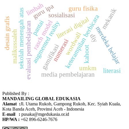
limbah
guru ipa
guru fisika
mekanik
sekolah menengah atas
sosialisasi
keterampilan berbicara
literasi digital
desain grafis
rasch model
pantai
augmented reality
evaluasi pembelajaran
merdeka belajar
malikussaleh
wordwall
diy
numerasi
gamifikasi
kahoot
umkm
literasi
media pembelajaran
Published By :
MANDAILING GLOBAL EDUKASIA
Alamat :
Jl. Utama Rukoh, Gampong Rukoh, Kec. Syiah Kuala,
Kota Banda Aceh, Provinsi Aceh - Indonesia
E-mail :
pusaka@mgedukasia.or.id
HP/WA :
+62
896-6246-7676