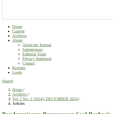
Home
Current
Archives
About
About the Journal
Submissions
Editorial Team
Privacy Statement
Contact
Register
Login
Search
Home
/
Archives
/
Vol. 1 No. 2 (2024): DECEMBER 2024
/
Articles