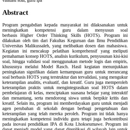
validasi soal, guru ipa
Abstract
Program pengabdian kepada masyarakat ini dilaksanakan untuk
meningkatkan kompetensi guru dalam menyusun soal
berbasis Higher Order Thinking Skills (HOTS). Program ini
dilakukan oleh tim dari Fakultas Keguruan dan Ilmu Pendidikan
Universitas Malikussaleh, yang melibatkan dosen dan mahasiswa.
Kegiatan ini mencakup pelatihan komprehensif yang meliputi
pemahaman konsep HOTS, analisis kurikulum, penyusunan kisi-kisi
soal, hingga validasi soal menggunakan metode logis dan empiris,
khususnya melalui Model Rasch. Hasil kegiatan menunjukkan
peningkatan signifikan dalam kemampuan guru untuk merancang
soal berbasis HOTS yang terstruktur dan tervalidasi, yang mengukur
keterampilan analitis, evaluatif, dan kreatif. Guru juga memperoleh
keterampilan praktis untuk mengintegrasikan soal HOTS dalam
pembelajaran di kelas, menciptakan suasana belajar yang interaktif
dan menantang, serta mendorong siswa untuk berpikir kritis dan
kreatif. Selain itu, program ini memberdayakan guru untuk menjadi
agen perubahan di sekolah dengan berbagi pengetahuan dan
keterampilan yang telah mereka peroleh. Program ini tidak hanya
meningkatkan kompetensi individu guru tetapi juga berkontribusi
pada inovasi pendidikan IPA di Kota Lhokseumawe. Program ini
dapat menjadi model yang dapat direplikasi di wilayah lain untuk