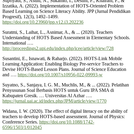
Supriyadi, S., Astuti, N., Sukamto, I., Destini, F., Khairani, F., &
Izzatika, A. (2022). Implementation of HOTS-Oriented Problem
Based Learning on Science Literacy Ability. JPP (Jurnal Pendidikan
Progresif), 12(3), 1492–1499.
https://doi.org/10.23960/jpp.v12.i3.202236
Suratmi, S., Laihat, L., Asnimar, A., & ... (2020). Teachers
Understanding of HOTS Based Assessment in Elementary Schools.
International ….
http://proceedings2.upi.edu/index.php/icee/article/view/728
Susantini, E., Isnawati, & Raharjo. (2022). HOTS-Link Mobile
Learning Application: Enabling Biology Pre-service Teachers to
Devise HOTS-Based Lesson Plans. Journal of Science Education
and ….
https://doi.org/10.1007/s10956-022-09993-w
Suyatno, S., Sanjaya, I. G. M., Muchlis, M., & ... (2022). Pelatihan
Penyusunan Soal Berbasis HOTS untuk Guru IPA SMA di
Kabupaten Gresik. … Universitas Al Azhar ….
https://jurnal.uai.ac.id/index.php/JPM/article/view/1770
Widana, I. W. (2020). The effect of digital literacy on the ability of
teachers to develop HOTS-based assessment. Journal of Physics:
Conference Series.
https://doi.org/10.1088/1742-
6596/1503/1/012045