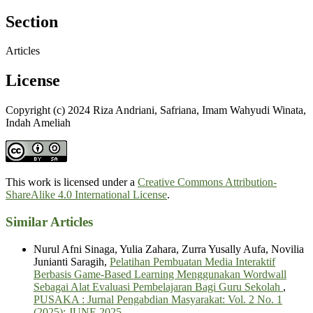
Section
Articles
License
Copyright (c) 2024 Riza Andriani, Safriana, Imam Wahyudi Winata,
Indah Ameliah
This work is licensed under a
Creative Commons Attribution-
ShareAlike 4.0 International License
.
Similar Articles
Nurul Afni Sinaga, Yulia Zahara, Zurra Yusally Aufa, Novilia
Junianti Saragih,
Pelatihan Pembuatan Media Interaktif
Berbasis Game-Based Learning Menggunakan Wordwall
Sebagai Alat Evaluasi Pembelajaran Bagi Guru Sekolah
,
PUSAKA : Jurnal Pengabdian Masyarakat: Vol. 2 No. 1
(2025): JUNE 2025