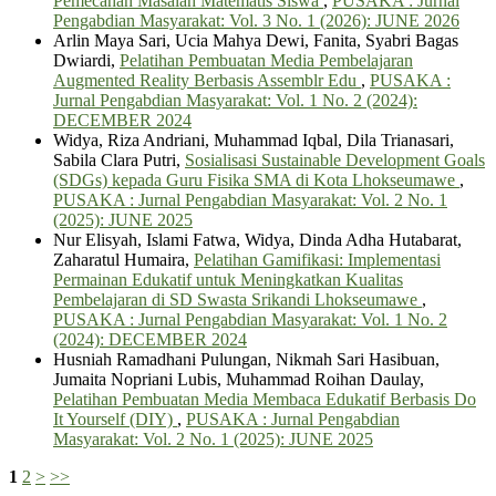
Pemecahan Masalah Matematis Siswa
,
PUSAKA : Jurnal
Pengabdian Masyarakat: Vol. 3 No. 1 (2026): JUNE 2026
Arlin Maya Sari, Ucia Mahya Dewi, Fanita, Syabri Bagas
Dwiardi,
Pelatihan Pembuatan Media Pembelajaran
Augmented Reality Berbasis Assemblr Edu
,
PUSAKA :
Jurnal Pengabdian Masyarakat: Vol. 1 No. 2 (2024):
DECEMBER 2024
Widya, Riza Andriani, Muhammad Iqbal, Dila Trianasari,
Sabila Clara Putri,
Sosialisasi Sustainable Development Goals
(SDGs) kepada Guru Fisika SMA di Kota Lhokseumawe
,
PUSAKA : Jurnal Pengabdian Masyarakat: Vol. 2 No. 1
(2025): JUNE 2025
Nur Elisyah, Islami Fatwa, Widya, Dinda Adha Hutabarat,
Zaharatul Humaira,
Pelatihan Gamifikasi: Implementasi
Permainan Edukatif untuk Meningkatkan Kualitas
Pembelajaran di SD Swasta Srikandi Lhokseumawe
,
PUSAKA : Jurnal Pengabdian Masyarakat: Vol. 1 No. 2
(2024): DECEMBER 2024
Husniah Ramadhani Pulungan, Nikmah Sari Hasibuan,
Jumaita Nopriani Lubis, Muhammad Roihan Daulay,
Pelatihan Pembuatan Media Membaca Edukatif Berbasis Do
It Yourself (DIY)
,
PUSAKA : Jurnal Pengabdian
Masyarakat: Vol. 2 No. 1 (2025): JUNE 2025
1
2
>
>>